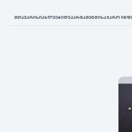
ᲛᲗᲐᲕᲐᲠᲘ
ᲡᲘᲐᲮᲚᲔᲔᲑᲘ
ᲓᲔᲞᲐᲠᲢᲐᲛᲔᲜᲢᲘ
ᲡᲐᲯᲐᲠᲝ ᲘᲜᲤ