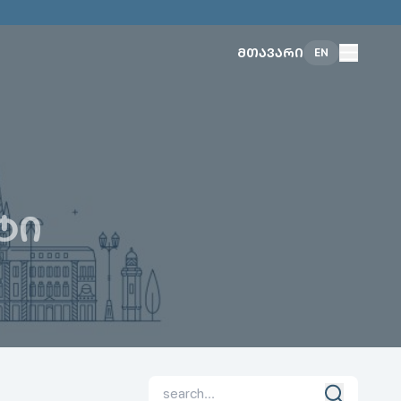
ᲛᲗᲐᲕᲐᲠᲘ
EN
ᲢᲘ