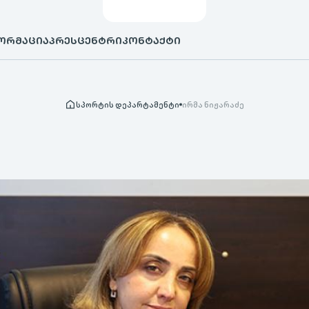
ᲝᲠᲛᲐᲪᲘᲐ
ᲞᲠᲔᲡᲪᲔᲜᲢᲠᲘ
ᲙᲝᲜᲢᲐᲥᲢᲘ
სპორტის დეპარტამენტი
ირმა ნიჟარაძე