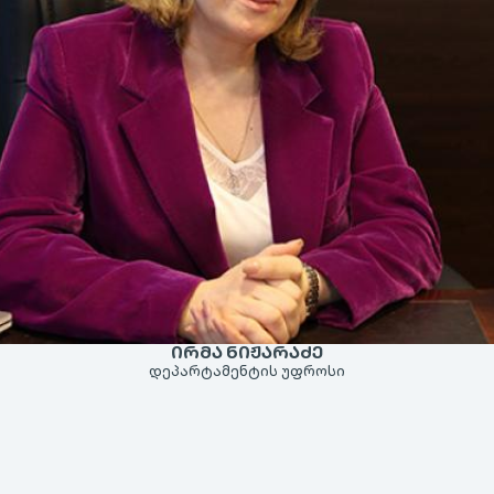
ᲘᲠᲛᲐ ᲜᲘᲟᲐᲠᲐᲫᲔ
დეპარტამენტის უფროსი